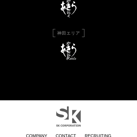
神田エリア
COMPANY
CONTACT
RECRUITING